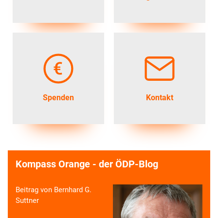
Spenden
Kontakt
Kompass Orange - der ÖDP-Blog
Beitrag von Bernhard G.
Suttner