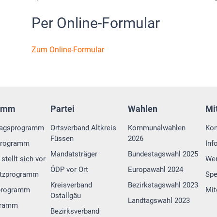
Per Online-Formular
Zum Online-Formular
amm
Partei
Wahlen
Mi
tagsprogramm
Ortsverband Altkreis
Kommunalwahlen
Kon
Füssen
2026
programm
Inf
Mandatsträger
Bundestagswahl 2025
stellt sich vor
Wer
ÖDP vor Ort
Europawahl 2024
tzprogramm
Sp
Kreisverband
Bezirkstagswahl 2023
programm
Mit
Ostallgäu
Landtagswahl 2023
gramm
Bezirksverband