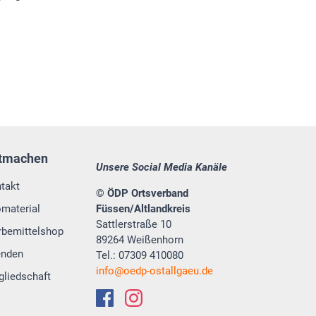
tmachen
Unsere Social Media Kanäle
takt
© ÖDP Ortsverband
omaterial
Füssen/Altlandkreis
Sattlerstraße 10
bemittelshop
89264 Weißenhorn
enden
Tel.: 07309 410080
info
oedp-ostallgaeu.de
gliedschaft