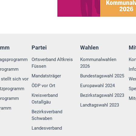
amm
Partei
Wahlen
Mi
tagsprogramm
Ortsverband Altkreis
Kommunalwahlen
Kon
Füssen
2026
programm
Inf
Mandatsträger
Bundestagswahl 2025
stellt sich vor
Wer
ÖDP vor Ort
Europawahl 2024
tzprogramm
Sp
Kreisverband
Bezirkstagswahl 2023
programm
Mit
Ostallgäu
Landtagswahl 2023
gramm
Bezirksverband
Schwaben
Landesverband