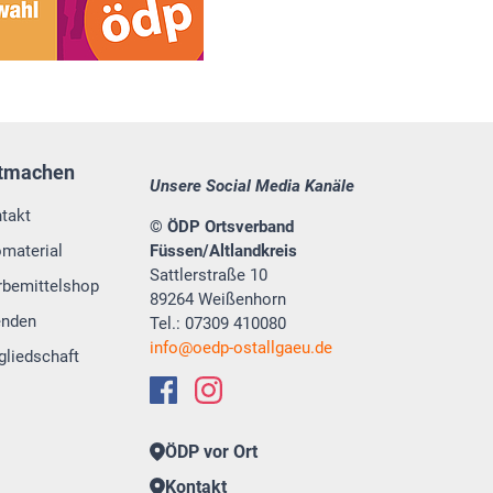
tmachen
Unsere Social Media Kanäle
takt
© ÖDP Ortsverband
omaterial
Füssen/Altlandkreis
Sattlerstraße 10
bemittelshop
89264 Weißenhorn
enden
Tel.: 07309 410080
info
oedp-ostallgaeu.de
gliedschaft
ÖDP vor Ort
Kontakt