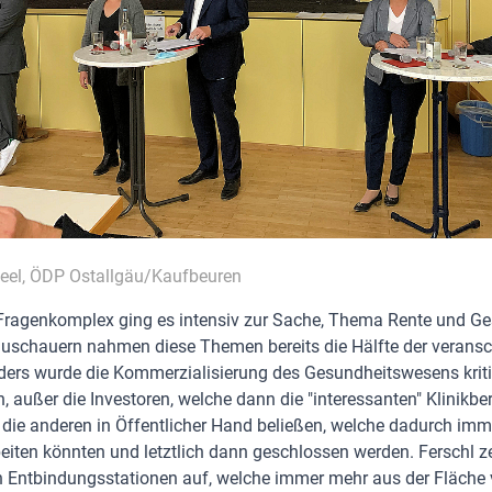
eel, ÖDP Ostallgäu/Kaufbeuren
 Fragenkomplex ging es intensiv zur Sache, Thema Rente und Ge
uschauern nahmen diese Themen bereits die Hälfte der veransch
ers wurde die Kommerzialisierung des Gesundheitswesens kritis
n, außer die Investoren, welche dann die "interessanten" Klinikbe
ie anderen in Öffentlicher Hand beließen, welche dadurch imm
beiten könnten und letztlich dann geschlossen werden. Ferschl ze
 Entbindungsstationen auf, welche immer mehr aus der Fläche