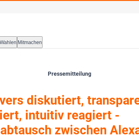
Wahlen
Mitmachen
Pressemitteilung
vers diskutiert, transpar
ert, intuitiv reagiert -
abtausch zwischen Alex