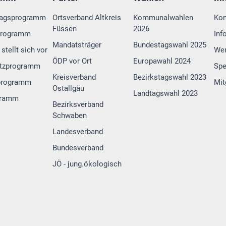
tagsprogramm
Ortsverband Altkreis
Kommunalwahlen
Kon
Füssen
2026
programm
Inf
Mandatsträger
Bundestagswahl 2025
stellt sich vor
Wer
ÖDP vor Ort
Europawahl 2024
tzprogramm
Sp
Kreisverband
Bezirkstagswahl 2023
programm
Mit
Ostallgäu
Landtagswahl 2023
gramm
Bezirksverband
Schwaben
Landesverband
Bundesverband
JÖ - jung.ökologisch