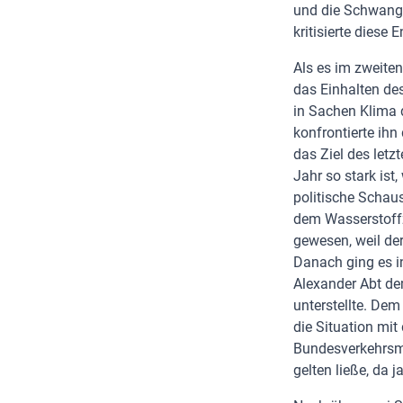
und die Schwange
kritisierte dies
Als es im zweite
das Einhalten des
in Sachen Klima d
konfrontierte ih
das Ziel des let
Jahr so stark ist
politische Schaus
dem Wasserstoffz
gewesen, weil der
Danach ging es i
Alexander Abt d
unterstellte. Dem
die Situation mit
Bundesverkehrsmi
gelten ließe, da 