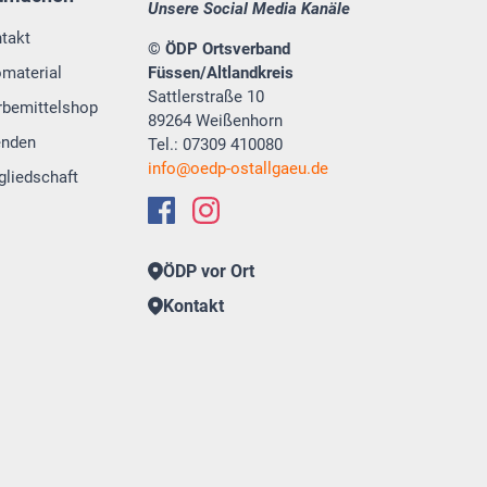
Unsere Social Media Kanäle
takt
© ÖDP Ortsverband
omaterial
Füssen/Altlandkreis
Sattlerstraße 10
bemittelshop
89264 Weißenhorn
enden
Tel.: 07309 410080
info
oedp-ostallgaeu.de
gliedschaft
ÖDP vor Ort
Kontakt