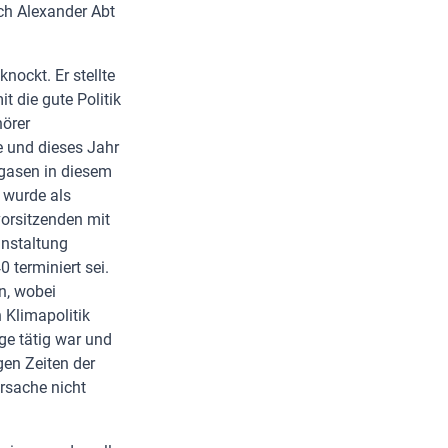
ch Alexander Abt
ockt. Er stellte
t die gute Politik
hörer
e und dieses Jahr
sgasen in diesem
e wurde als
vorsitzenden mit
anstaltung
 terminiert sei.
n, wobei
Klimapolitik
nge tätig war und
gen Zeiten der
rsache nicht