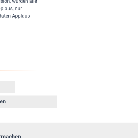
sion, wurden alle
plaus, nur
idaten Applaus
ken
tmachen