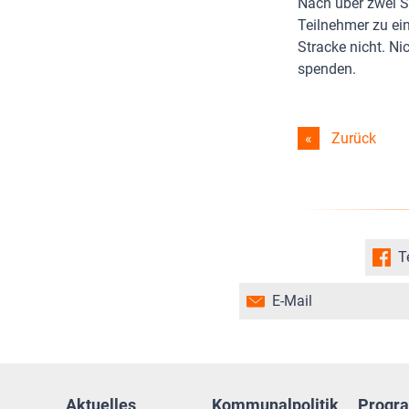
Nach über zwei S
Teilnehmer zu ei
Stracke nicht. N
spenden.
Zurück
T
E-Mail
Aktuelles
Kommunalpolitik
Progr