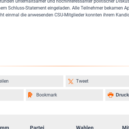
tunden unterhaltsamer und hochinteressanter politischer Diskus
nem Schluss-Statement eingeladen. Alle Teilnehmer bekamen Ap
icht einmal die anwesenden CSU-Mitglieder konnten ihrem Kand
eilen
Tweet
Bookmark
Druc
amm
Partei
Wahlen
Mi