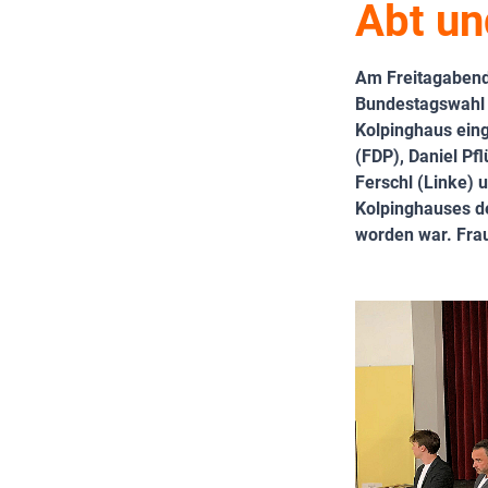
Abt un
Am Freitagabend,
Bundestagswahl i
Kolpinghaus eing
(FDP), Daniel Pf
Ferschl (Linke)
Kolpinghauses de
worden war. Frau