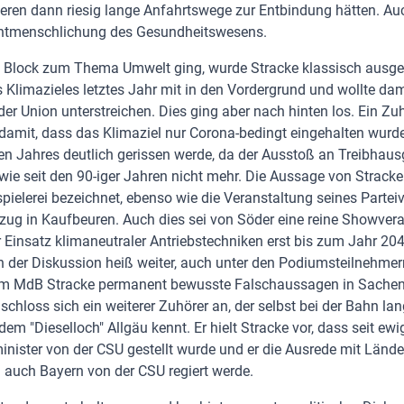
ren dann riesig lange Anfahrtswege zur Entbindung hätten. Au
e Entmenschlichung des Gesundheitswesens.
n Block zum Thema Umwelt ging, wurde Stracke klassisch ausgekn
 Klimazieles letztes Jahr mit in den Vordergrund und wollte dami
er Union unterstreichen. Dies ging aber nach hinten los. Ein Zu
n damit, dass das Klimaziel nur Corona-bedingt eingehalten wurd
zten Jahres deutlich gerissen werde, da der Ausstoß an Treibhau
, wie seit den 90-iger Jahren nicht mehr. Die Aussage von Strack
pielerei bezeichnet, ebenso wie die Veranstaltung seines Partei
ug in Kaufbeuren. Auch dies sei von Söder eine reine Showver
 Einsatz klimaneutraler Antriebstechniken erst bis zum Jahr 2040
n der Diskussion heiß weiter, auch unter den Podiumsteilnehmer
em MdB Stracke permanent bewusste Falschaussagen in Sachen 
 schloss sich ein weiterer Zuhörer an, der selbst bei der Bahn la
 dem "Dieselloch" Allgäu kennt. Er hielt Stracke vor, dass seit ewi
nister von der CSU gestellt wurde und er die Ausrede mit Lände
ja auch Bayern von der CSU regiert werde.