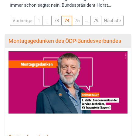
immer schon sagte; nein, Bundespräsident Horst…
Vorherige
1
…
73
74
75
…
79
Nächste
Montagsgedanken des ÖDP-Bundesverbandes