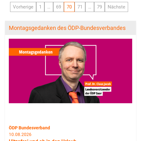
Vorherige
1
…
69
70
71
…
79
Nächste
Montagsgedanken des ÖDP-Bundesverbandes
ÖDP Bundesverband
10.08.2026