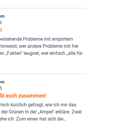
rn
5
!
bestehende Probleme mit empörtem
hinweist, wer andere Probleme mit frei
n „Fakten" leugnet, wer einfach „alle für
rn
5
eißt euch zusammen!
ich kürzlich gefragt, wie ich mir das
 der Grünen in der „Ampel" erkläre. Zwei
he ich: Zum einen hat sich die…