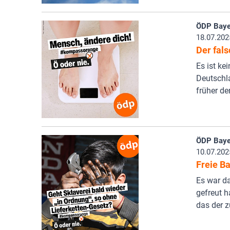
ÖDP Baye
18.07.202
Der fals
Es ist ke
Deutschla
früher de
ÖDP Baye
10.07.202
Freie B
Es war da
gefreut h
das der z