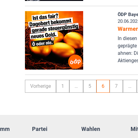
ÖDP Baye
20.06.202
Warmer
In diese
geprägte 
ahnen: D
Aktienge
Vorherige
1
…
5
6
7
…
amm
Partei
Wahlen
Mi