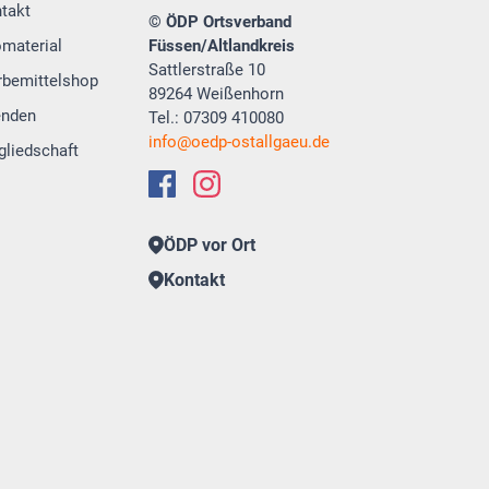
takt
© ÖDP Ortsverband
omaterial
Füssen/Altlandkreis
Sattlerstraße 10
bemittelshop
89264 Weißenhorn
enden
Tel.: 07309 410080
info
oedp-ostallgaeu.de
gliedschaft
ÖDP vor Ort
Kontakt