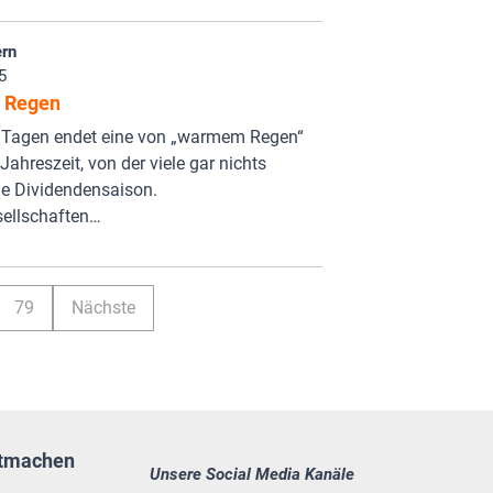
rn
5
 Regen
n Tagen endet eine von „warmem Regen“
Jahreszeit, von der viele gar nichts
ie Dividendensaison.
sellschaften…
79
Nächste
tmachen
Unsere Social Media Kanäle