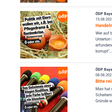
ÖDP Baye
15.08.202
Handeln
Wer auf 
Unterton 
erfundene
korrupt"…
ÖDP Baye
08.08.202
Bitte r
Man hat m
Scheitern
Gründe se