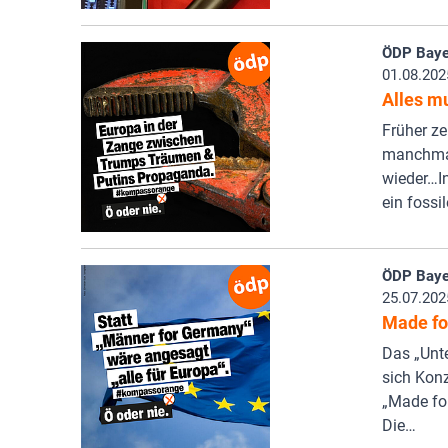
ÖDP Baye
01.08.202
Alles mu
Früher ze
manchmal
wieder…I
ein fossi
ÖDP Baye
25.07.202
Made fo
Das „Unt
sich Konz
„Made fo
Die…