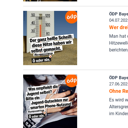
ÖDP Baye
04.07.202
Wer dre
Man hat d
Hitzewell
berichten
ÖDP Baye
27.06.202
Ohne Re
Es wird w
Altersgr
im Kindes