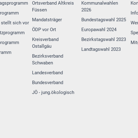
tagsprogramm
Ortsverband Altkreis
Kommunalwahlen
Kon
Füssen
2026
programm
Inf
Mandatsträger
Bundestagswahl 2025
stellt sich vor
Wer
ÖDP vor Ort
Europawahl 2024
tzprogramm
Sp
Kreisverband
Bezirkstagswahl 2023
programm
Mit
Ostallgäu
Landtagswahl 2023
gramm
Bezirksverband
Schwaben
Landesverband
Bundesverband
JÖ - jung.ökologisch