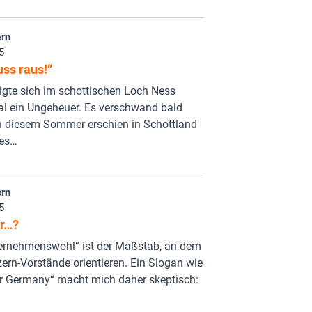
rn
5
ss raus!“
igte sich im schottischen Loch Ness
 ein Ungeheuer. Es verschwand bald
n diesem Sommer erschien in Schottland
les…
rn
5
r…?
ernehmenswohl“ ist der Maßstab, an dem
ern-Vorstände orientieren. Ein Slogan wie
r Germany“ macht mich daher skeptisch: