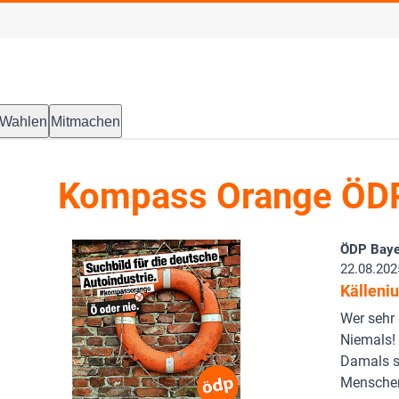
Wahlen
Mitmachen
Kompass Orange ÖD
ÖDP Baye
22.08.202
Källeni
Wer sehr a
Niemals! 
Damals s
Mensche